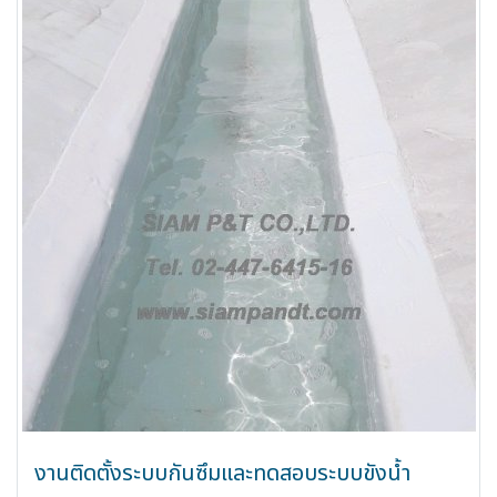
งานติดตั้งระบบกันซึมและทดสอบระบบขังน้ำ